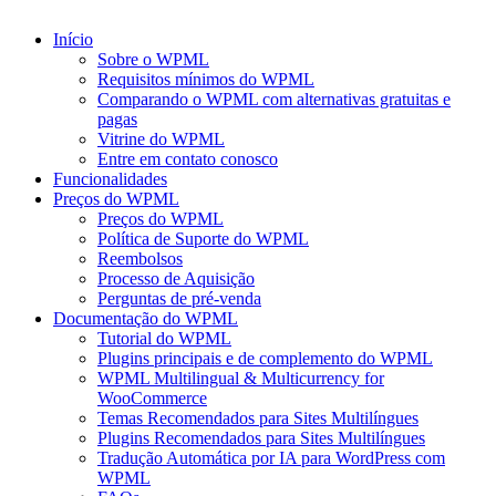
Início
Sobre o WPML
Requisitos mínimos do WPML
Comparando o WPML com alternativas gratuitas e
pagas
Vitrine do WPML
Entre em contato conosco
Funcionalidades
Preços do WPML
Preços do WPML
Política de Suporte do WPML
Reembolsos
Processo de Aquisição
Perguntas de pré-venda
Documentação do WPML
Tutorial do WPML
Plugins principais e de complemento do WPML
WPML Multilingual & Multicurrency for
WooCommerce
Temas Recomendados para Sites Multilíngues
Plugins Recomendados para Sites Multilíngues
Tradução Automática por IA para WordPress com
WPML