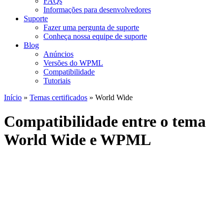
FAQs
Informações para desenvolvedores
Suporte
Fazer uma pergunta de suporte
Conheça nossa equipe de suporte
Blog
Anúncios
Versões do WPML
Compatibilidade
Tutoriais
Início
»
Temas certificados
» World Wide
Compatibilidade entre o tema
World Wide e WPML