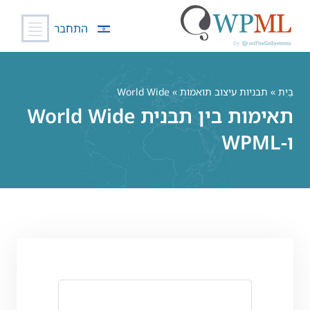
התחבר
לג
תוכן
בַּיִת
»
תבניות עיצוב תואמות
» World Wide
תאימות בין תבנית World Wide
ו-WPML