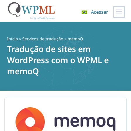
Acessar
Pular
para
o
Início
»
Serviços de tradução
» memoQ
conteúdo
Tradução de sites em
WordPress com o WPML e
memoQ