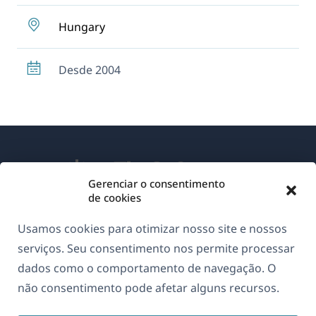
Hungary
Desde 2004
Gerenciar o consentimento
de cookies
Sobre o WPML
Usamos cookies para otimizar nosso site e nossos
GDPR & Política de Privacidade
serviços. Seu consentimento nos permite processar
dados como o comportamento de navegação. O
(abre
Junte-se à nossa equipe
não consentimento pode afetar alguns recursos.
em
(abre
(abre
(abre
uma