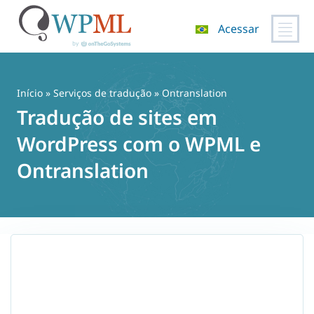
Acessar
Pular
para
o
Início
»
Serviços de tradução
» Ontranslation
conteúdo
Tradução de sites em
WordPress com o WPML e
Ontranslation