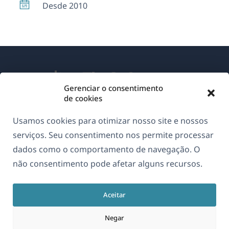
Desde 2010
Gerenciar o consentimento
de cookies
Sobre o WPML
Usamos cookies para otimizar nosso site e nossos
GDPR & Política de Privacidade
serviços. Seu consentimento nos permite processar
dados como o comportamento de navegação. O
(abre
Junte-se à nossa equipe
não consentimento pode afetar alguns recursos.
em
(abre
(abre
(abre
uma
em
em
em
nova
Aceitar
uma
uma
uma
Português
janela)
nova
nova
nova
Negar
janela)
janela)
janela)