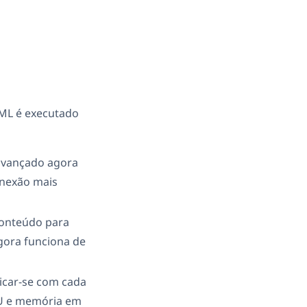
PML é executado
 avançado agora
onexão mais
conteúdo para
gora funciona de
icar-se com cada
PU e memória em