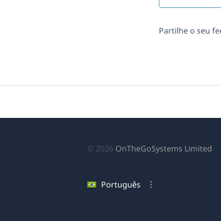
Partilhe o seu f
(a
© 2026
OnTheGoSystems Limited
e
u
Português
no
ja