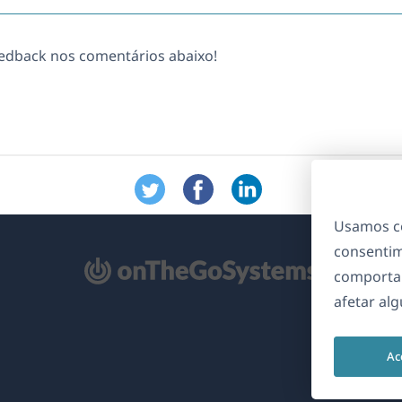
eedback nos comentários abaixo!
Usamos co
consentim
bre
comporta
m
afetar al
ma
va
Ac
nela)