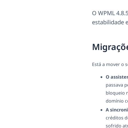
O WPML 4.8.5
estabilidade 
Migraçõe
Está a mover o 
O assiste
passava p
bloqueio n
domínio c
A sincron
créditos 
sofrido at