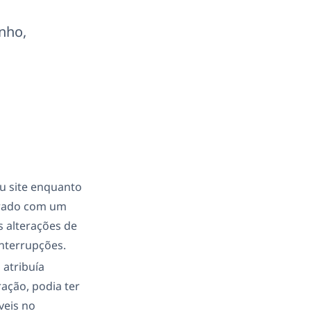
nho,
u site enquanto
arado com um
s alterações de
nterrupções.
atribuía
ação, podia ter
veis no