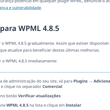
urança potencial em qualquer plugin WPML, denuncie-o at
ança e vulnerabilidade
.
 para WPML 4.8.5
 o WPML 4.8.5 gradualmente. Assim que estiver disponível n
e atualize para beneficiar destas últimas melhorias.
ar o WPML 4.8.5 imediatamente:
a de administração do seu site, vá para
Plugins
→
Adicion
e clique no separador
Comercial
 no botão
Verificar atualizações
ione
WPML 4.8.5
na lista e clique em
Instalar