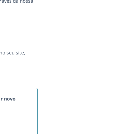
ravés da nossa
o seu site,
ar novo