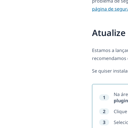
problema de seg
página de segur
Atualize
Estamos a lançar
recomendamos qu
Se quiser instal
Na áre
1
plugin
2
Clique
3
Selec