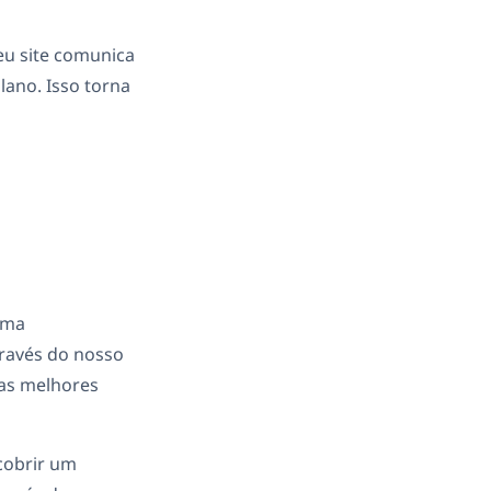
u site comunica
ano. Isso torna
uma
través do nosso
as melhores
scobrir um