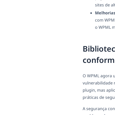
sites de al
Melhorias
com WPML.
o WPML ma
Bibliote
conform
O WPML agora usa
vulnerabilidade 
plugin, mas apl
práticas de segu
A segurança cont