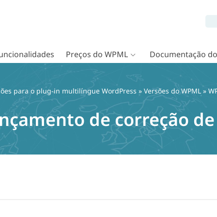
uncionalidades
Preços do WPML
Documentação d
ções para o plug-in multilíngue WordPress
»
Versões do WPML
» WP
ançamento de correção de