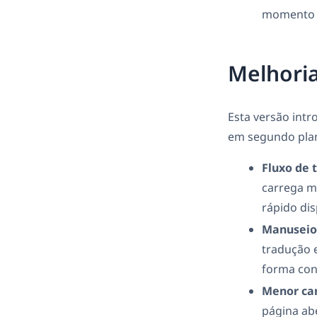
momento e
Melhori
Esta versão int
em segundo pla
Fluxo de 
carrega m
rápido dis
Manuseio 
tradução 
forma con
Menor car
página ab