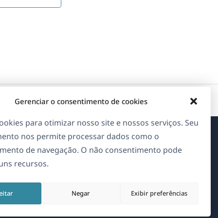
Gerenciar o consentimento de cookies
okies para otimizar nosso site e nossos serviços. Seu
ento nos permite processar dados como o
Sobre o WPML
mento de navegação. O não consentimento pode
guns recursos.
GDPR & Política de Privacidade
(abre
Junte-se à nossa equipe
eitar
Negar
Exibir preferências
em
(abre
(abre
(abre
uma
em
em
em