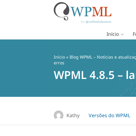
Início
F
Pular
para
o
Início
»
Blog WPML – Notícias e atualiza
conteúdo
erros
WPML 4.8.5 – l
Kathy
Versões do WPML