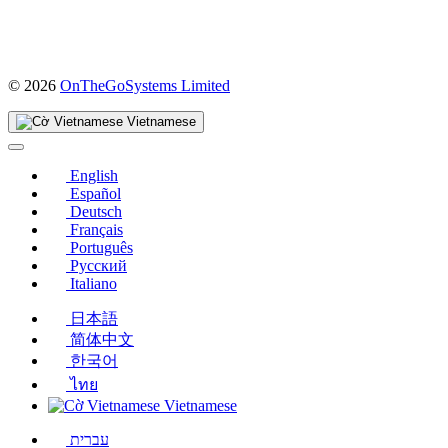
(mở
© 2026
OnTheGoSystems Limited
trong
cửa
Vietnamese
sổ
mới)
English
Español
Deutsch
Français
Português
Русский
Italiano
日本語
简体中文
한국어
ไทย
Vietnamese
עברית