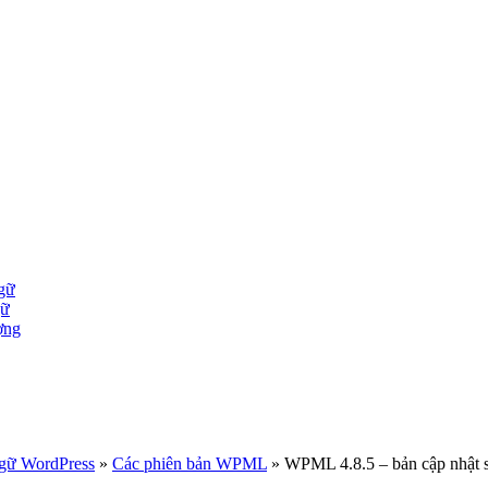
gữ
gữ
ợng
ngữ WordPress
»
Các phiên bản WPML
» WPML 4.8.5 – bản cập nhật s