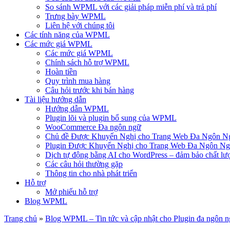
So sánh WPML với các giải pháp miễn phí và trả phí
Trưng bày WPML
Liên hệ với chúng tôi
Các tính năng của WPML
Các mức giá WPML
Các mức giá WPML
Chính sách hỗ trợ WPML
Hoàn tiền
Quy trình mua hàng
Câu hỏi trước khi bán hàng
Tài liệu hướng dẫn
Hướng dẫn WPML
Plugin lõi và plugin bổ sung của WPML
WooCommerce Đa ngôn ngữ
Chủ đề Được Khuyến Nghị cho Trang Web Đa Ngôn N
Plugin Được Khuyến Nghị cho Trang Web Đa Ngôn N
Dịch tự động bằng AI cho WordPress – đảm bảo chất lư
Các câu hỏi thường gặp
Thông tin cho nhà phát triển
Hỗ trợ
Mở phiếu hỗ trợ
Blog WPML
Trang chủ
»
Blog WPML – Tin tức và cập nhật cho Plugin đa ngôn 