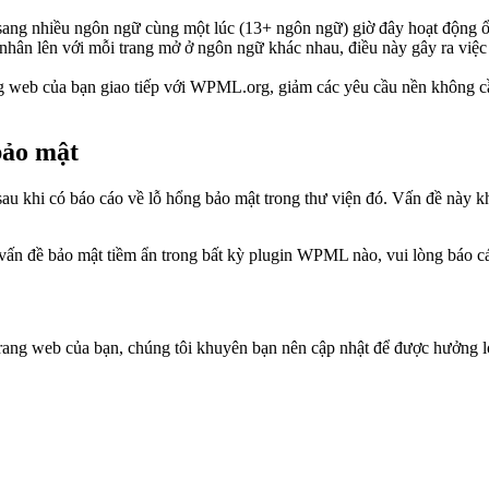
ang nhiều ngôn ngữ cùng một lúc (13+ ngôn ngữ) giờ đây hoạt động ổn 
 nhân lên với mỗi trang mở ở ngôn ngữ khác nhau, điều này gây ra việ
ng web của bạn giao tiếp với WPML.org, giảm các yêu cầu nền không 
bảo mật
u khi có báo cáo về lỗ hổng bảo mật trong thư viện đó. Vấn đề này kh
a vấn đề bảo mật tiềm ẩn trong bất kỳ plugin WPML nào, vui lòng báo 
ang web của bạn, chúng tôi khuyên bạn nên cập nhật để được hưởng lợi