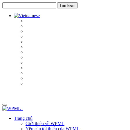
Chuyển
Chuyển
đến
đến
nội
thanh
dung
bên
Trang chủ
Giới thiệu về WPML
Yêu cầu tối thiểu của WPML