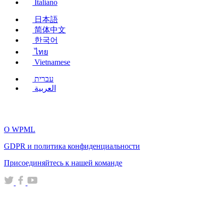
Italiano
日本語
简体中文
한국어
ไทย
Vietnamese
עברית
العربية
О WPML
GDPR и политика конфиденциальности
(открывается
Присоединяйтесь к нашей команде
в
(открывается
(открывается
(открывается
новом
в
в
в
окне)
новом
новом
новом
окне)
окне)
окне)