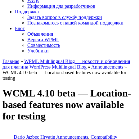
FAQs
Информация для разработчиков
Поддержка
Задать вопрос в службу поддержки
Познакомьтесь с нашей командой поддержки
Блог
Объявления
Версии WPML
Совместимость
Учебники
Главная
»
WPML Multilingual Blog — новости и обновления
для плагина WordPress Multilingual Blog
»
Announcements
»
WCML 4.10 beta — Location-based features now available for
testing
WCML 4.10 beta — Location-
based features now available
for testing
Dario Jazbec Hrvatin
Announcements
,
Compatibility