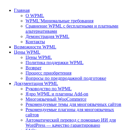
Главная
О WPML
WPML’Минимальные требования
Сравнение WPML с бесплатными и платными
альтернативами
Демонстрация WPML
Контакты
Возможности WPML
Цены WPML
Цены WPML
Политика поддержки WPML
Возврат
Процесс приобретения
Вопросы по предпродажной подготовке
Документация WPML
Руководство по WPML
Ядро WPML и плагины Add-on
Многоязычный WooCommerce
Рекомендуемые темы для многоязычных сайтов
Рекомендуемые плагины для многоязычных
сайтов
Автоматический перевод с помощью ИИ для
WordPress — качество гарантировано