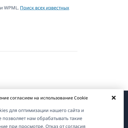
 и WPML.
Поиск всех известных
ение согласием на использование Cookie
О WPML
ies для оптимизации нашего сайта и
ие позволяет нам обрабатывать такие
GDPR и политика
ние при просмотре. Отказ от согласия
конфиденциальности