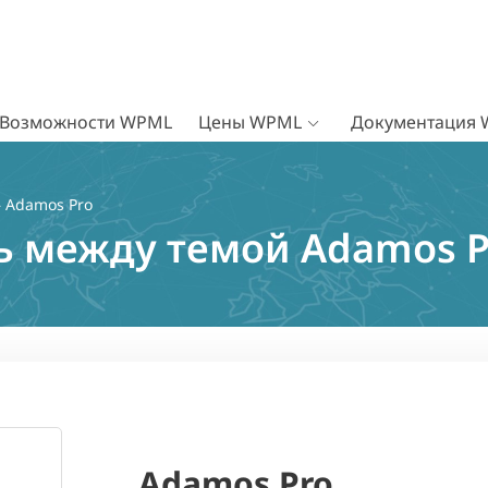
Возможности WPML
Цены WPML
Документация
 Adamos Pro
ь между темой Adamos P
Adamos Pro