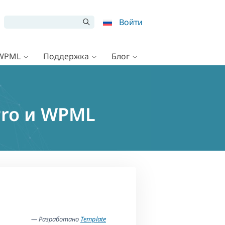
Войти
 WPML
Поддержка
Блог
ro и WPML
— Разработано
Template