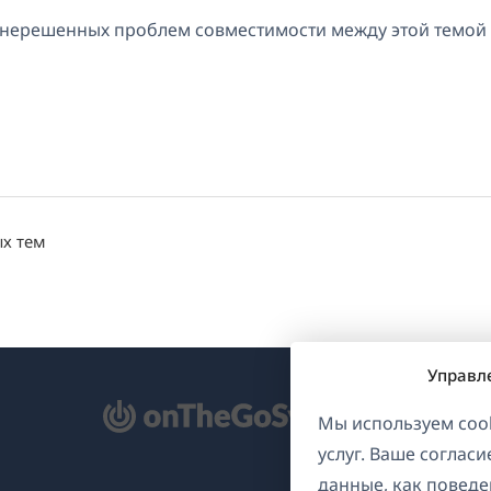
т нерешенных проблем совместимости между этой темой
ых тем
Управл
ткрывается
Мы используем cook
услуг. Ваше соглас
овом
данные, как поведе