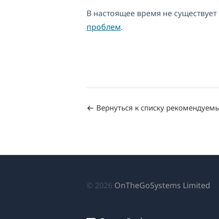
В настоящее время не существуе
проблем
.
Вернуться к списку рекомендуем
(о
© 2026
OnTheGoSystems Limited
в
н