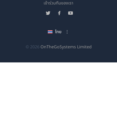
(เปิด
เข้าร่วมทีมของเรา
ใน
(เปิด
(เปิด
(เปิด
หน้าต่าง
ใน
ใน
ใน
ใหม่)
หน้าต่าง
หน้าต่าง
หน้าต่าง
ไทย
ใหม่)
ใหม่)
ใหม่)
(เปิด
© 2026
OnTheGoSystems Limited
ใน
หน้าต่าง
ใหม่)