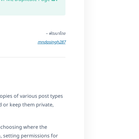
– พัฒนาโดย
mndpsingh287
opies of various post types
d or keep them private,
e choosing where the
n, setting permissions for