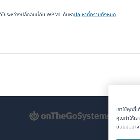
แก้ไขระหว่างปลั๊กอินนี้กับ WPML ค้นหา
ปัญหาที่ทราบทั้งหมด
เราใช้คุกกี
ิด
คุณทำให้เร
ยินยอมอาจส
้าต่าง