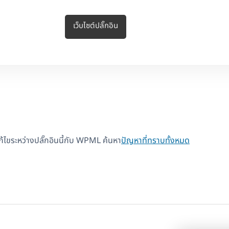
เว็บไซต์ปลั๊กอิน
แก้ไขระหว่างปลั๊กอินนี้กับ WPML ค้นหา
ปัญหาที่ทราบทั้งหมด