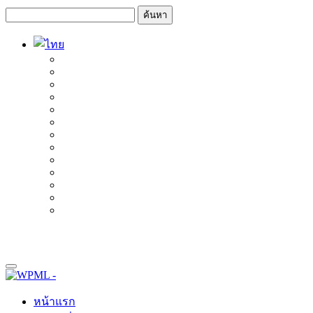
ข้าม
ข้าม
ไป
ไป
ยัง
ยัง
เนื้อหา
แถบ
หลัก
ด้าน
ข้าง
หน้าแรก