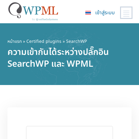
เข้าสู่ระบบ
ข้าม
ไป
ยัง
หน้าแรก
»
Certified plugins
» SearchWP
เนื้อหา
ความเข้ากันได้ระหว่างปลั๊กอิน
หลัก
SearchWP และ WPML