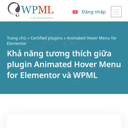
Đăng nhập
Chuyển
đến
nội
Trang chủ
»
Certified plugins
» Animated Hover Menu for
dung
Elementor
Khả năng tương thích giữa
plugin Animated Hover Menu
for Elementor và WPML