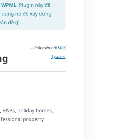
ới WPML
. Plugin này đã
ử dụng nó để xây dựng
ấn đề gì.
– Phát triển bởi
MPK
ng
Systems
, B&Bs, holiday homes,
ofessional property