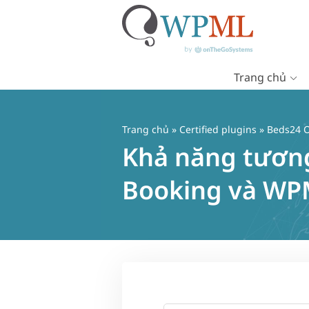
Trang chủ
Chuyển
đến
nội
Trang chủ
»
Certified plugins
» Beds24 O
dung
Khả năng tương
Booking và W