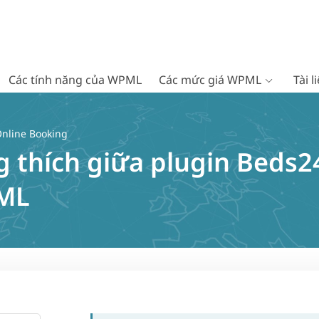
Các tính năng của WPML
Các mức giá WPML
Tài 
nline Booking
 thích giữa plugin Beds2
PML