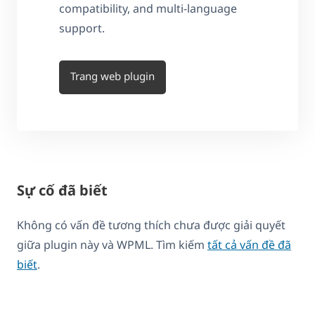
compatibility, and multi-language
support.
Trang web plugin
Sự cố đã biết
Không có vấn đề tương thích chưa được giải quyết
giữa plugin này và WPML. Tìm kiếm
tất cả vấn đề đã
biết
.