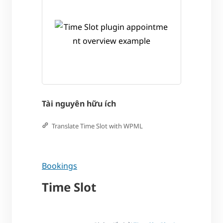
Tài nguyên hữu ích
Translate Time Slot with WPML
Bookings
Time Slot