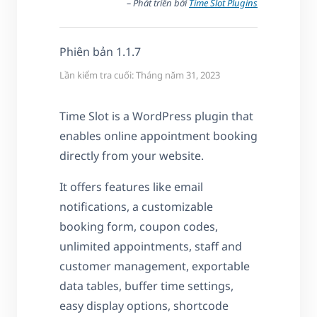
– Phát triển bởi
Time Slot Plugins
Phiên bản 1.1.7
Lần kiểm tra cuối: Tháng năm 31, 2023
Time Slot is a WordPress plugin that
enables online appointment booking
directly from your website.
It offers features like email
notifications, a customizable
booking form, coupon codes,
unlimited appointments, staff and
customer management, exportable
data tables, buffer time settings,
easy display options, shortcode