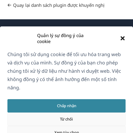
Quay lại danh sách plugin được khuyến nghị
Quản lý sự đồng ý của
cookie
Chúng tôi sử dụng cookie để tối ưu hóa trang web
Về WPML
và dịch vụ của mình. Sự đồng ý của bạn cho phép
GDPR & Chính sách Bảo mật
chúng tôi xử lý dữ liệu như hành vi duyệt web. Việc
không đồng ý có thể ảnh hưởng đến một số tính
(mở
Tham gia đội ngũ của chúng tôi
năng.
trong
(mở
(mở
(mở
cửa
trong
trong
trong
sổ
Chấp nhận
cửa
cửa
cửa
Vietnamese
mới)
sổ
sổ
sổ
Từ chối
mới)
mới)
mới)
(mở
© 2026
OnTheGoSystems Limited
Xem tùy chọn