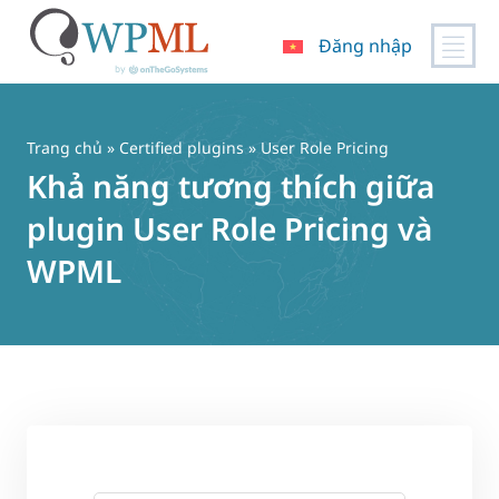
Đăng nhập
Chuyển
đến
nội
Trang chủ
»
Certified plugins
» User Role Pricing
dung
Khả năng tương thích giữa
plugin User Role Pricing và
WPML