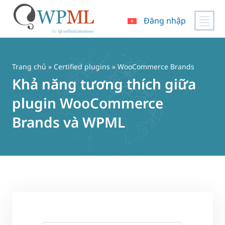
Đăng nhập
Chuyển
đến
nội
Trang chủ
»
Certified plugins
» WooCommerce Brands
dung
Khả năng tương thích giữa
plugin WooCommerce
Brands và WPML