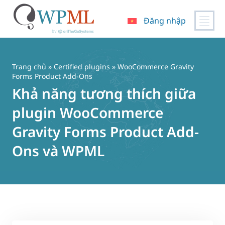
Đăng nhập
Chuyển
đến
nội
Trang chủ
»
Certified plugins
» WooCommerce Gravity
dung
Forms Product Add-Ons
Khả năng tương thích giữa
plugin WooCommerce
Gravity Forms Product Add-
Ons và WPML