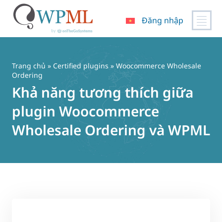
Đăng nhập
Chuyển
đến
nội
Trang chủ
»
Certified plugins
» Woocommerce Wholesale
dung
Ordering
Khả năng tương thích giữa
plugin Woocommerce
Wholesale Ordering và WPML