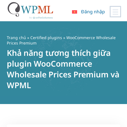
Đăng nhập
Chuyển
đến
nội
Trang chủ
»
Certified plugins
» WooCommerce Wholesale
dung
Prices Premium
Khả năng tương thích giữa
plugin WooCommerce
Wholesale Prices Premium và
WPML