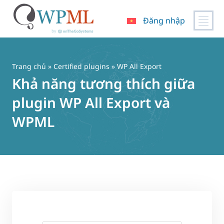
Đăng nhập
Chuyển
đến
nội
Trang chủ
»
Certified plugins
» WP All Export
dung
Khả năng tương thích giữa
plugin WP All Export và
WPML