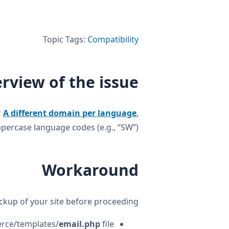
Topic Tags:
Compatibility
rview of the issue
r
A different domain per language
,
ppercase language codes (e.g., “SW”).
Workaround
ackup of your site before proceeding.
rce/templates/
email.php
file.