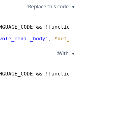
Replace this code:
NGUAGE_CODE && !function_exists( 
'pll_current
vole_email_body'
, 
$def_body
), 
'ivole'
, 
'ivol
With:
NGUAGE_CODE && !function_exists( 
'pll_current