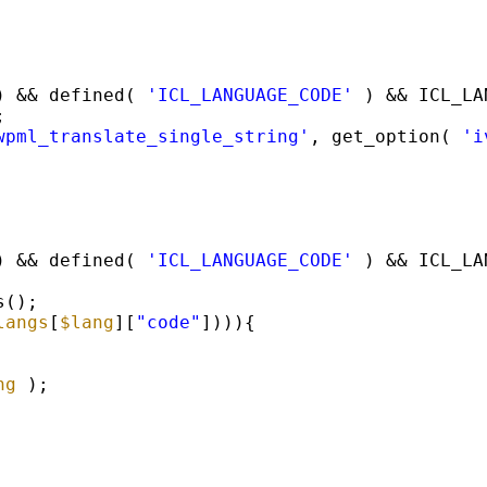
) && defined( 
'ICL_LANGUAGE_CODE'
) && ICL_LA
;
wpml_translate_single_string'
, get_option( 
'i
) && defined( 
'ICL_LANGUAGE_CODE'
) && ICL_LA
s();
langs
[
$lang
][
"code"
]))){
ng
);