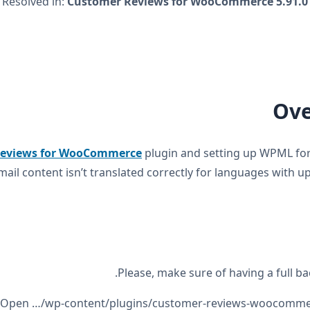
Resolved in:
Customer Reviews for WooCommerce 5.91.0
Ove
Reviews for WooCommerce
plugin and setting up WPML fo
mail content isn’t translated correctly for languages with u
Please, make sure of having a full b
Open …/wp-content/plugins/customer-reviews-woocomme