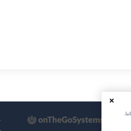
نا.
تح
عن
سي