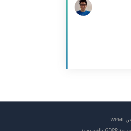
 WPML
اسة GDPR والخصوصية