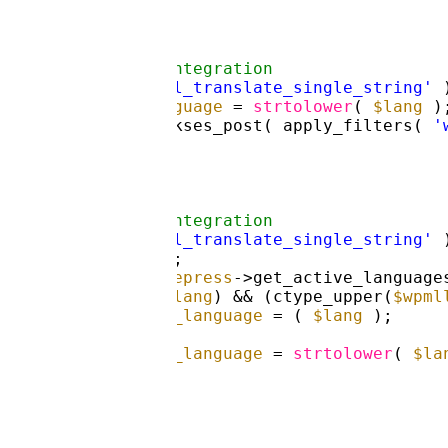
PML and Polylang integration
( has_filter( 
'wpml_translate_single_string'
$wpml_current_language
= 
strtolower
( 
$lang
)
echo
wpautop( wp_kses_post( apply_filters( 
'
PML and Polylang integration
( has_filter( 
'wpml_translate_single_string'
global
$sitepress
;
$wpmllangs
= 
$sitepress
->get_active_language
if
(ctype_upper(
$lang
) && (ctype_upper(
$wpml
$wpml_current_language
= ( 
$lang
);
lse
{
$wpml_current_language
= 
strtolower
( 
$la
}