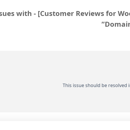
2 ردود إلى “[ Issues with
Domain
This issue should be resolved i