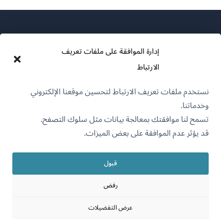
إدارة الموافقة على ملفات تعريف
الارتباط
عن WPML
نستخدم ملفات تعريف الارتباط لتحسين موقعنا الإلكتروني
سياسة GDPR والخصوصية
وخدماتنا.
(يفتح
انضم إلى فريقنا
تسمح لنا موافقتك بمعالجة بيانات مثل سلوك التصفح.
في
قد يؤثر عدم الموافقة على بعض الميزات.
(يفتح
(يفتح
(يفتح
نافذة
في
في
في
جديدة)
نافذة
نافذة
نافذة
قبول
جديدة)
العربية
جديدة)
جديدة)
رفض
(يفتح
OnTheGoSystems Limited
© 2026
عرض التفضيلات
في