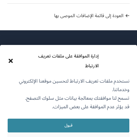
العودة إلى قائمة الإضافات الموصى بها
إدارة الموافقة على ملفات تعريف
الارتباط
عن WPML
نستخدم ملفات تعريف الارتباط لتحسين موقعنا الإلكتروني
سياسة GDPR والخصوصية
وخدماتنا.
(يفتح
انضم إلى فريقنا
تسمح لنا موافقتك بمعالجة بيانات مثل سلوك التصفح.
في
قد يؤثر عدم الموافقة على بعض الميزات.
(يفتح
(يفتح
(يفتح
نافذة
في
في
في
جديدة)
نافذة
نافذة
نافذة
قبول
جديدة)
العربية
جديدة)
جديدة)