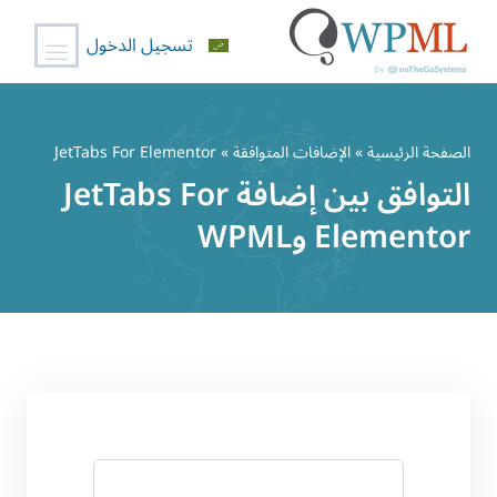
تسجيل الدخول
خطي
لى
الصفحة الرئيسية
»
الإضافات المتوافقة
» JetTabs For Elementor
لمحتوى
التوافق بين إضافة JetTabs For
Elementor وWPML