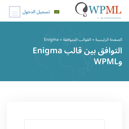
تسجيل الدخول
خطي
لى
الصفحة الرئيسية
»
القوالب المتوافقة
» Enigma
لمحتوى
التوافق بين قالب Enigma
وWPML