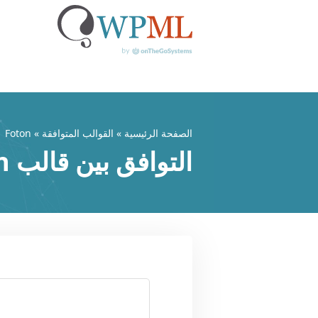
خطي
لى
لمحتوى
الصفحة الرئيسية
»
القوالب المتوافقة
» Foton
التوافق بين قالب Foton وWPML