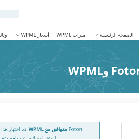
الصفحة الرئيسية
ميزات WPML
أسعار WPML
وثائق L
متوافق مع WPML
Foton
. تم اختبار ه
استخدامه لإنشاء مواقع متعد