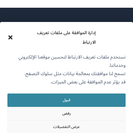
إدارة الموافقة على ملفات تعريف
الارتباط
عن WPML
نستخدم ملفات تعريف الارتباط لتحسين موقعنا الإلكتروني
سياسة GDPR والخصوصية
وخدماتنا.
(يفتح
انضم إلى فريقنا
تسمح لنا موافقتك بمعالجة بيانات مثل سلوك التصفح.
في
قد يؤثر عدم الموافقة على بعض الميزات.
(يفتح
(يفتح
(يفتح
نافذة
في
في
في
جديدة)
نافذة
نافذة
نافذة
قبول
جديدة)
العربية
جديدة)
جديدة)
رفض
(يفتح
OnTheGoSystems Limited
© 2026
عرض التفضيلات
في