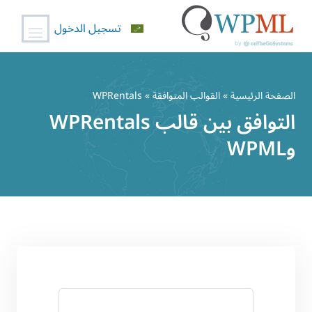
تسجيل الدخول
خطي
لى
الصفحة الرئيسية
»
القوالب المتوافقة
» WPRentals
لمحتوى
التوافق بين قالب WPRentals
وWPML