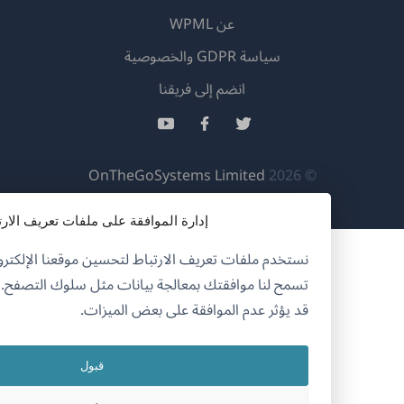
عن WPML
سياسة GDPR والخصوصية
(يفتح
انضم إلى فريقنا
في
(يفتح
(يفتح
(يفتح
نافذة
في
في
في
جديدة)
نافذة
نافذة
نافذة
(يفتح
OnTheGoSystems Limited
© 2026
جديدة)
جديدة)
جديدة)
في
نافذة
إدارة الموافقة على ملفات تعريف الارتباط
جديدة)
نستخدم ملفات تعريف الارتباط لتحسين موقعنا الإلكتروني وخدماتنا.
تسمح لنا موافقتك بمعالجة بيانات مثل سلوك التصفح.
قد يؤثر عدم الموافقة على بعض الميزات.
قبول