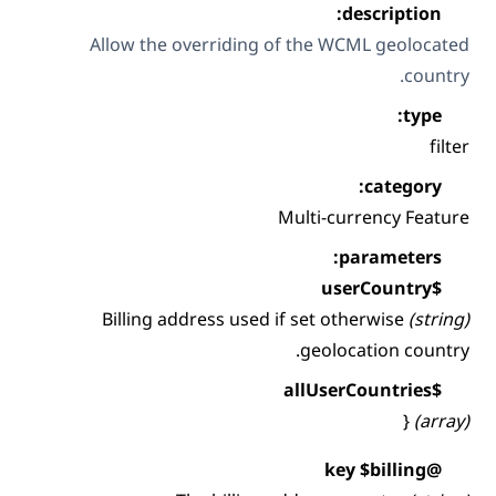
descrip
Allow the overriding of the WCML ge
cate
Multi-currency
paramet
Billing address used if set otherwise
geolocation 
$bill