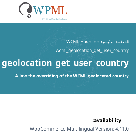
تسجيل ا
ئيسية
»
»
WCML Hooks
wcml_geolocation_get_user
wcml_geolocation_get_user_cou
Allow the overriding of the WCML geolocated 
availabi
WooCommerce Multilingual Version: