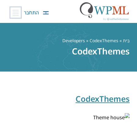
התחבר
לג
תוכן
בַּיִת
» Developers » CodexThemes
CodexThemes
CodexThemes