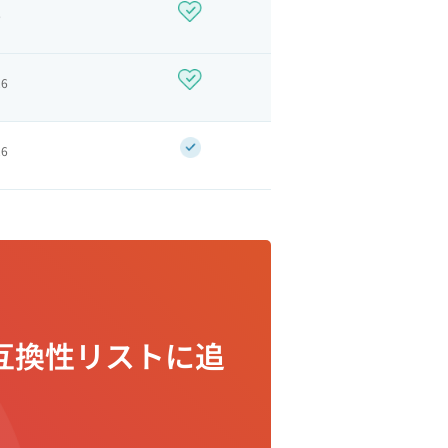
6
26
26
互換性リストに追