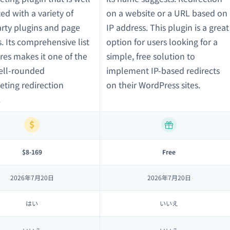
ed with a variety of
on a website or a URL based on
arty plugins and page
IP address. This plugin is a great
. Its comprehensive list
option for users looking for a
ures makes it one of the
simple, free solution to
ell-rounded
implement IP-based redirects
eting redirection
on their WordPress sites.
.
$8-169
Free
2026年7月20日
2026年7月20日
はい
いいえ