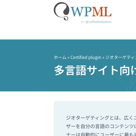
コ
ン
テ
ホーム
»
Certified plugin
» ジオターゲティ
ン
多言語サイト向
ツ
へ
ス
キ
ッ
プ
ジオターゲティングとは、広く
ザーを自分の言語のコンテンツ
ナーは自動的にユーザーに最も