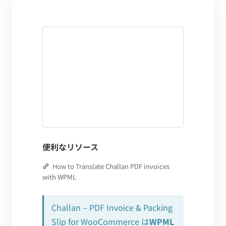
便利なリソース
How to Translate Challan PDF invoices
with WPML
Challan – PDF Invoice & Packing
Slip for WooCommerce は
WPML