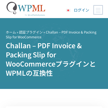
ログイン
コ
ン
テ
ホーム
»
認証プラグイン
» Challan – PDF Invoice & Packing
Slip for WooCommerce
ン
Challan – PDF Invoice &
ツ
へ
Packing Slip for
ス
キ
WooCommerceプラグインと
ッ
WPMLの互換性
プ