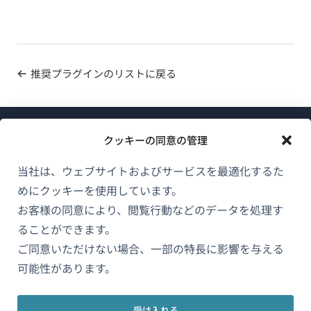
推奨プラグインのリストに戻る
クッキーの同意の管理
当社は、ウェブサイトおよびサービスを最適化するた
めにクッキーを使用しています。
WPMLについて
お客様の同意により、閲覧行動などのデータを処理す
GDPRおよびプライバシーポリシー
ることができます。
（新
ご同意いただけない場合、一部の特長に影響を与える
チームに参加
し
可能性があります。
（新
（新
（新
い
し
し
し
ウ
受け入れる