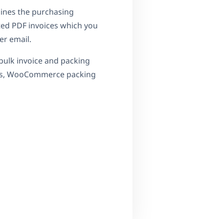
lines the purchasing
ted PDF invoices which you
er email.
bulk invoice and packing
tes, WooCommerce packing