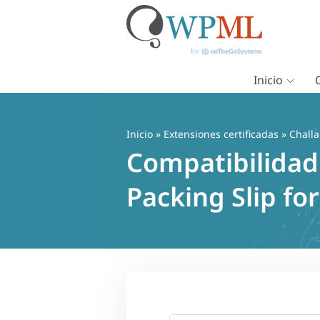
Inicio
Saltar
al
contenido
Inicio
»
Extensiones certificadas
» Challa
Compatibilidad 
Packing Slip 