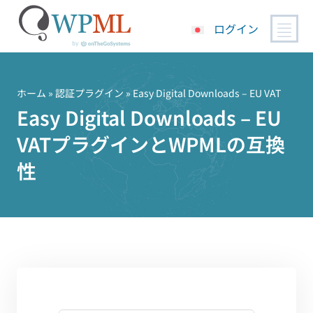
ログイン
コ
ン
テ
ホーム
»
認証プラグイン
» Easy Digital Downloads – EU VAT
ン
Easy Digital Downloads – EU
ツ
VATプラグインとWPMLの互換
へ
ス
性
キ
ッ
プ