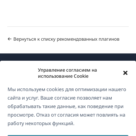
Вернуться к списку рекомендованных плагинов
Управление согласием на
использование Cookie
Мы используем cookies для оптимизации нашего
О WPML
сайта и услуг. Ваше согласие позволяет нам
GDPR и политика конфиденциальности
обрабатывать такие данные, как поведение при
просмотре. Отказ от согласия может повлиять на
(открывае
Присоединяйтесь к нашей команде
работу некоторых функций.
в
(открывается
(открывается
(открывается
новом
в
в
в