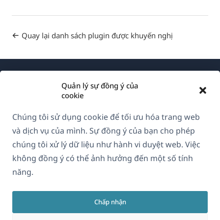
Quay lại danh sách plugin được khuyến nghị
Quản lý sự đồng ý của
cookie
Chúng tôi sử dụng cookie để tối ưu hóa trang web
Về WPML
và dịch vụ của mình. Sự đồng ý của bạn cho phép
GDPR & Chính sách Bảo mật
chúng tôi xử lý dữ liệu như hành vi duyệt web. Việc
không đồng ý có thể ảnh hưởng đến một số tính
(mở
Tham gia đội ngũ của chúng tôi
năng.
trong
(mở
(mở
(mở
cửa
trong
trong
trong
sổ
Chấp nhận
cửa
cửa
cửa
Vietnamese
mới)
sổ
sổ
sổ