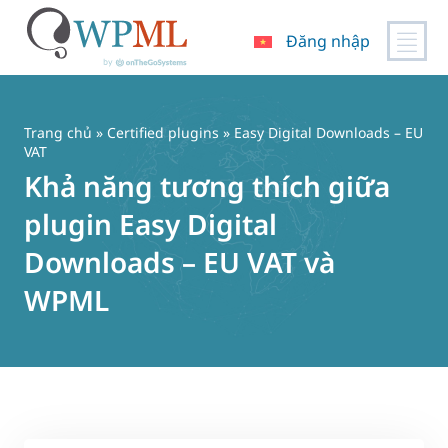
Đăng nhập
Chuyển
đến
nội
Trang chủ
»
Certified plugins
» Easy Digital Downloads – EU
dung
VAT
Khả năng tương thích giữa
plugin Easy Digital
Downloads – EU VAT và
WPML