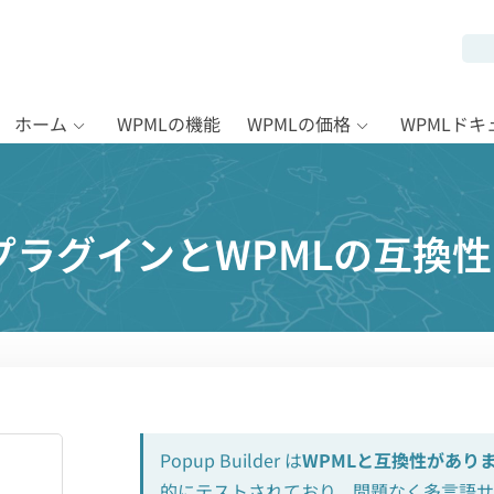
ホーム
WPMLの機能
WPMLの価格
WPMLド
derプラグインとWPMLの互換性
Popup Builder は
WPMLと互換性があり
的にテストされており、問題なく多言語