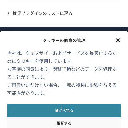
推奨プラグインのリストに戻る
クッキーの同意の管理
当社は、ウェブサイトおよびサービスを最適化するた
めにクッキーを使用しています。
WPMLについて
お客様の同意により、閲覧行動などのデータを処理す
GDPRおよびプライバシーポリシー
ることができます。
ご同意いただけない場合、一部の特長に影響を与える
（新
チームに参加
可能性があります。
し
（新
（新
（新
い
し
し
し
ウ
受け入れる
い
い
い
日本語
ィ
ウ
ウ
ウ
拒否する
ン
ィ
ィ
ィ