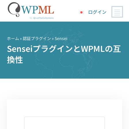
ログイン
コ
ン
テ
ホーム
»
認証プラグイン
» Sensei
ン
SenseiプラグインとWPMLの互
ツ
換性
へ
ス
キ
ッ
プ