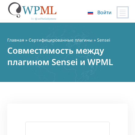
Войти
Перейти
к
содержимому
Главная
»
Сертифицированные плагины
» Sensei
Совместимость между
плагином Sensei и WPML