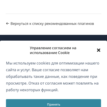
Вернуться к списку рекомендованных плагинов
Управление согласием на
использование Cookie
Мы используем cookies для оптимизации нашего
О WPML
сайта и услуг. Ваше согласие позволяет нам
GDPR и политика конфиденциальности
обрабатывать такие данные, как поведение при
просмотре. Отказ от согласия может повлиять на
(открывае
Присоединяйтесь к нашей команде
работу некоторых функций.
в
(открывается
(открывается
(открывается
новом
в
в
в
окне)
Принять
новом
новом
новом