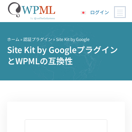
ログイン
コ
ン
テ
ホーム
»
認証プラグイン
» Site Kit by Google
ン
Site Kit by Googleプラグイン
ツ
とWPMLの互換性
へ
ス
キ
ッ
プ