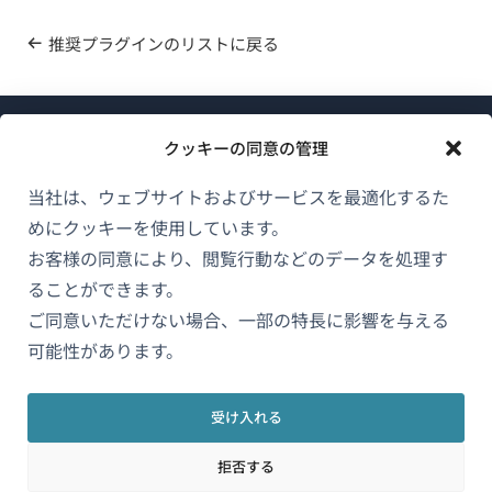
推奨プラグインのリストに戻る
クッキーの同意の管理
当社は、ウェブサイトおよびサービスを最適化するた
めにクッキーを使用しています。
WPMLについて
お客様の同意により、閲覧行動などのデータを処理す
GDPRおよびプライバシーポリシー
ることができます。
ご同意いただけない場合、一部の特長に影響を与える
（新
チームに参加
可能性があります。
し
（新
（新
（新
い
し
し
し
ウ
受け入れる
い
い
い
日本語
ィ
ウ
ウ
ウ
拒否する
ン
ィ
ィ
ィ