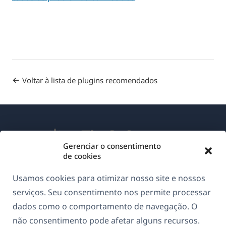
Voltar à lista de plugins recomendados
Gerenciar o consentimento
de cookies
Sobre o WPML
Usamos cookies para otimizar nosso site e nossos
GDPR & Política de Privacidade
serviços. Seu consentimento nos permite processar
dados como o comportamento de navegação. O
(abre
Junte-se à nossa equipe
não consentimento pode afetar alguns recursos.
em