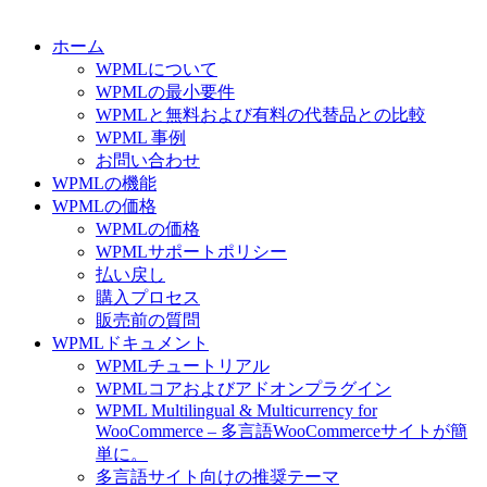
ホーム
WPMLについて
WPMLの最小要件
WPMLと無料および有料の代替品との比較
WPML 事例
お問い合わせ
WPMLの機能
WPMLの価格
WPMLの価格
WPMLサポートポリシー
払い戻し
購入プロセス
販売前の質問
WPMLドキュメント
WPMLチュートリアル
WPMLコアおよびアドオンプラグイン
WPML Multilingual & Multicurrency for
WooCommerce – 多言語WooCommerceサイトが簡
単に。
多言語サイト向けの推奨テーマ