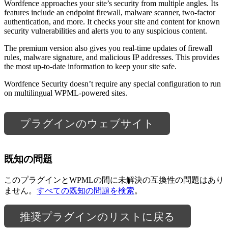
Wordfence approaches your site’s security from multiple angles. Its
features include an endpoint firewall, malware scanner, two-factor
authentication, and more. It checks your site and content for known
security vulnerabilities and alerts you to any suspicious content.
The premium version also gives you real-time updates of firewall
rules, malware signature, and malicious IP addresses. This provides
the most up-to-date information to keep your site safe.
Wordfence Security doesn’t require any special configuration to run
on multilingual WPML-powered sites.
プラグインのウェブサイト
既知の問題
このプラグインとWPMLの間に未解決の互換性の問題はあり
ません。
すべての既知の問題を検索
。
推奨プラグインのリストに戻る