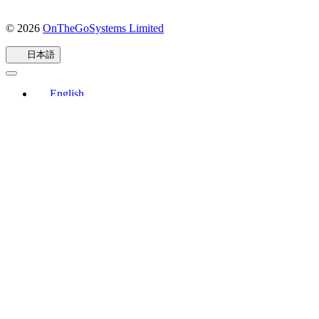
© 2026
OnTheGoSystems Limited
（新
し
日本語
い
ウ
ィ
English
ン
Español
ド
Deutsch
Français
ウ
Português
で
Русский
開
Italiano
き
ま
日本語
す）
简体中文
한국어
ไทย
Vietnamese
עברית
العربية