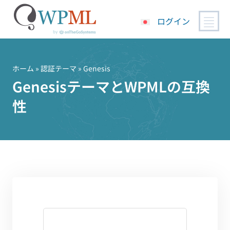
ログイン
コ
ン
テ
ホーム
»
認証テーマ
» Genesis
ン
GenesisテーマとWPMLの互換
ツ
性
へ
ス
キ
ッ
プ