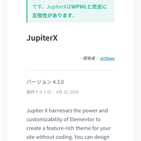
です。JupiterXは
WPMLと完全に
互換性があります
。
JupiterX
– 開発者：
Artbees
バージョン 4.3.0
最終テスト日： 4月 22, 2024
Jupiter X harnesses the power and
customizability of Elementor to
create a feature-rich theme for your
site without coding. You can design