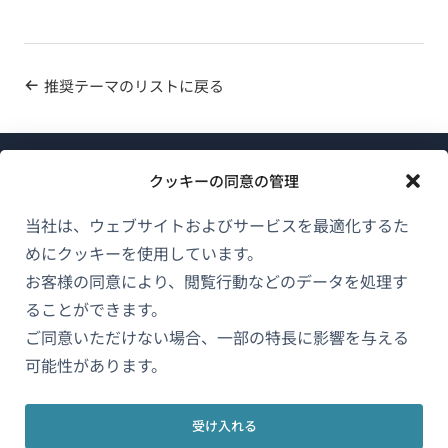
推奨テーマのリストに戻る
クッキーの同意の管理
当社は、ウェブサイトおよびサービスを最適化するた
めにクッキーを使用しています。
WPMLについて
お客様の同意により、閲覧行動などのデータを処理す
GDPRおよびプライバシーポリシー
ることができます。
（新
ご同意いただけない場合、一部の特長に影響を与える
チームに参加
し
可能性があります。
（新
（新
（新
い
し
し
し
ウ
い
い
い
受け入れる
日本語