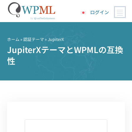
ログイン
コ
ン
テ
ホーム
»
認証テーマ
» JupiterX
ン
JupiterXテーマとWPMLの互換
ツ
性
へ
ス
キ
ッ
プ