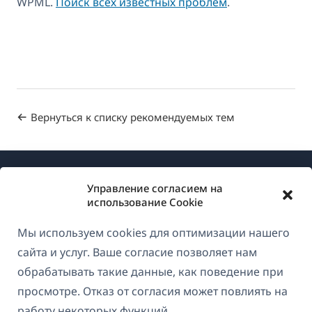
WPML.
Поиск всех известных проблем
.
Вернуться к списку рекомендуемых тем
Управление согласием на
использование Cookie
Мы используем cookies для оптимизации нашего
О WPML
сайта и услуг. Ваше согласие позволяет нам
GDPR и политика конфиденциальности
обрабатывать такие данные, как поведение при
просмотре. Отказ от согласия может повлиять на
(открывае
Присоединяйтесь к нашей команде
работу некоторых функций.