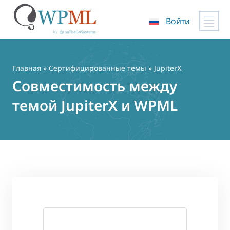
Войти
Перейти
к
содержимому
Главная
»
Сертифицированные темы
» JupiterX
Совместимость между
темой JupiterX и WPML