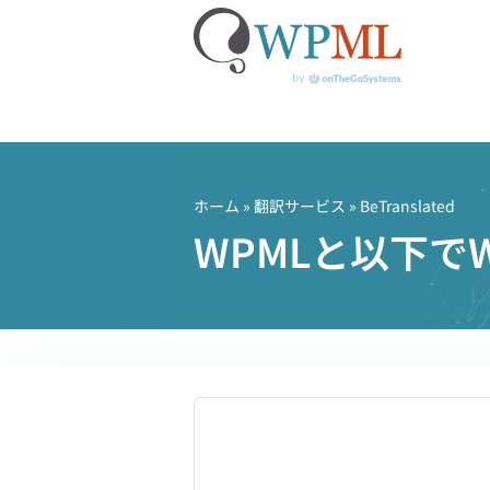
コ
ン
テ
ホーム
»
翻訳サービス
» BeTranslated
ン
WPMLと以下でWo
ツ
へ
ス
キ
ッ
プ