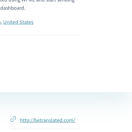
n dashboard.
n
,
United States
http://betranslated.com/