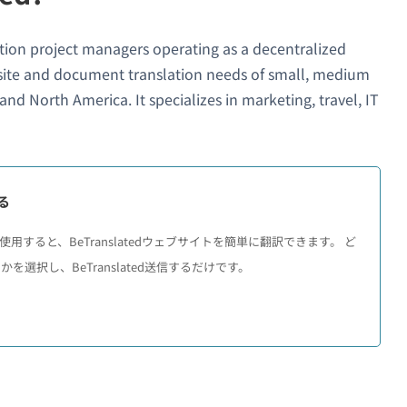
ation project managers operating as a decentralized
bsite and document translation needs of small, medium
d North America. It specializes in marketing, travel, IT
する
用すると、BeTranslatedウェブサイトを簡単に翻訳できます。 ど
選択し、BeTranslated送信するだけです。