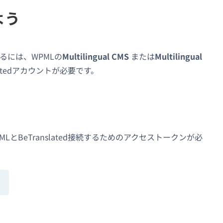
めよう
訳するには、WPMLの
Multilingual CMS
または
Multilingual
latedアカウントが必要です。
とBeTranslated接続するためのアクセストークンが必