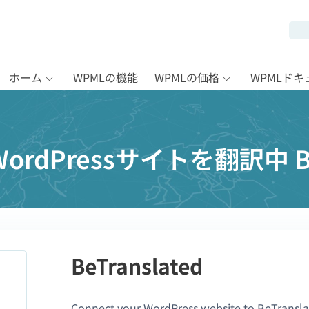
ホーム
WPMLの機能
WPMLの価格
WPMLド
rdPressサイトを翻訳中 BeT
BeTranslated
Connect your WordPress website to BeTransla