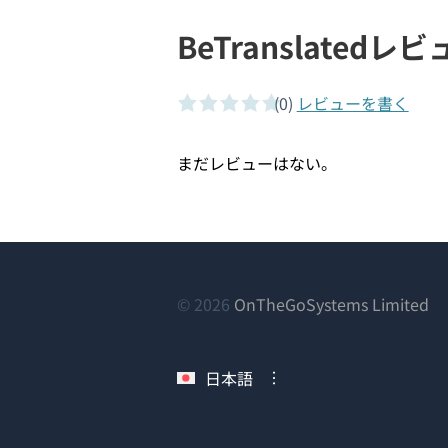
BeTranslatedレ
(0)
レビューを書く
0 of 5 stars
まだレビューはない。
（
© 2026
OnTheGoSystems Limited
し
い
日本語
ウ
ィ
ン