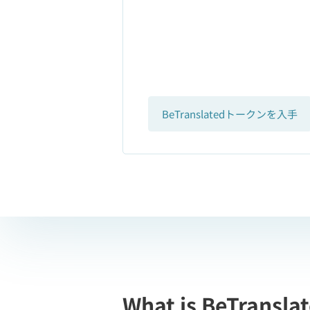
BeTranslatedトークンを入手
What is BeTransla