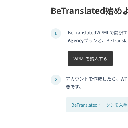
BeTranslated始
BeTranslatedWPMLで翻
Agency
プランと、BeTrans
WPMLを購入する
アカウントを作成したら、WPML
要です。
BeTranslatedトークンを入手