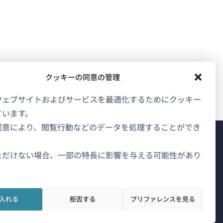
クッキーの同意の管理
ウェブサイトおよびサービスを最適化するためにクッキー
ています。
同意により、閲覧行動などのデータを処理することができ
WPMLについて
ただけない場合、一部の特長に影響を与える可能性があり
GDPRおよびプライバシーポリシー
（新
チームに参加
入れる
拒否する
プリファレンスを見る
し
（新
（新
（新
い