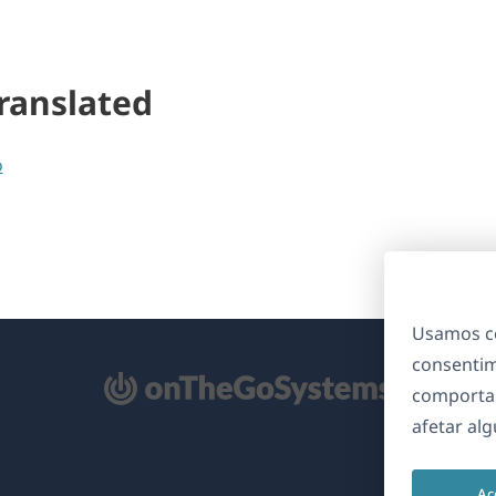
ranslated
o
Usamos co
consentim
bre
comporta
m
afetar al
ma
va
Ac