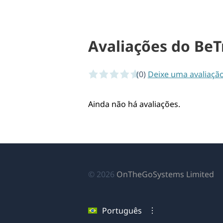
Avaliações do BeT
(0)
0 of 5 stars
Deixe uma avaliaçã
Ainda não há avaliações.
(a
© 2026
OnTheGoSystems Limited
e
u
Português
no