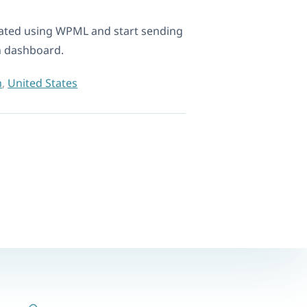
ated using WPML and start sending
n dashboard.
n
,
United States