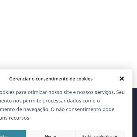
Gerenciar o consentimento de cookies
okies para otimizar nosso site e nossos serviços. Seu
ento nos permite processar dados como o
Sobre o WPML
mento de navegação. O não consentimento pode
guns recursos.
GDPR & Política de Privacidade
(abre
Junte-se à nossa equipe
eitar
Negar
Exibir preferências