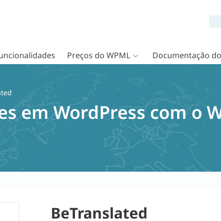
uncionalidades
Preços do WPML
Documentação d
ated
tes em WordPress com o 
BeTranslated