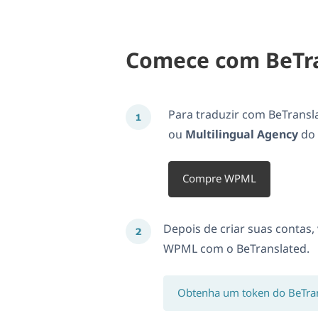
Comece com BeTr
Para traduzir com BeTransl
ou
Multilingual Agency
do 
Compre WPML
Depois de criar suas contas,
WPML com o BeTranslated.
Obtenha um token do BeTra