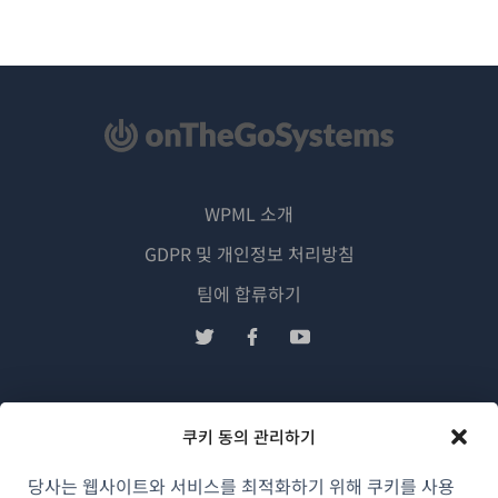
WPML 소개
GDPR 및 개인정보 처리방침
(새
팀에 합류하기
창
(새
(새
(새
에
창
창
창
서
에
에
에
한국어
열
서
서
서
쿠키 동의 관리하기
림)
열
열
열
림)
림)
림)
(새
© 2026
OnTheGoSystems Limited
당사는 웹사이트와 서비스를 최적화하기 위해 쿠키를 사용