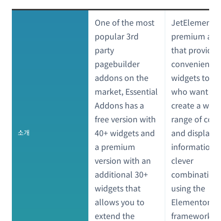
One of the most
JetElements i
popular 3rd
premium ad
party
that provides
pagebuilder
convenient
addons on the
widgets to us
market, Essential
who want to
Addons has a
create a wide
free version with
range of con
40+ widgets and
and display
소개
a premium
information i
version with an
clever
additional 30+
combination
widgets that
using the
allows you to
Elementor
extend the
framework.