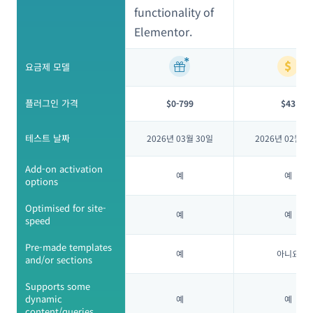
functionality of
Elementor.
요금제 모델
플러그인 가격
$0-799
$43
테스트 날짜
2026년 03월 30일
2026년 02월 2
Add-on activation
예
예
options
Optimised for site-
예
예
speed
Pre-made templates
예
아니요
and/or sections
Supports some
dynamic
예
예
content/queries