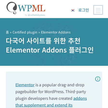
로그인
콘
텐
츠
홈
»
Certified plugin
» Elementor Addons
로
다국어 사이트를 위한 추천
건
Elementor Addons 플러그인
너
뛰
기
Elementor
is a popular drag-and-drop
pagebuilder for WordPress. Third-party
plugin developers have created
addons
that supplement and extend its