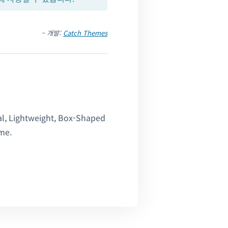
– 개발:
Catch Themes
al, Lightweight, Box-Shaped
me.