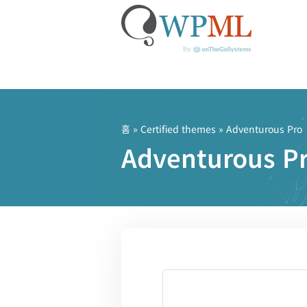
콘
텐
츠
홈
»
Certified themes
» Adventurous Pro
로
Adventurous
건
너
뛰
기