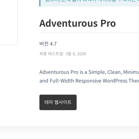
Adventurous Pro
버전 4.7
최종 테스트일: 3월 8, 2026
Adventurous Pro is a Simple, Clean, Minim
and Full-Width Responsive WordPress The
테마 웹사이트