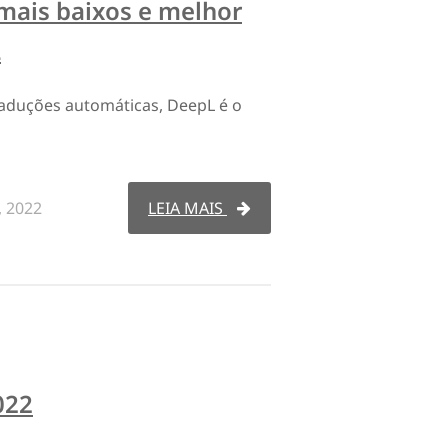
mais baixos e melhor
L
raduções automáticas, DeepL é o
, 2022
LEIA MAIS
022