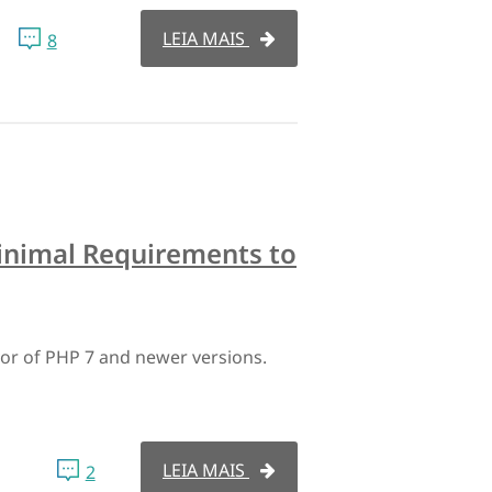
LEIA MAIS
8
nimal Requirements to
vor of PHP 7 and newer versions.
LEIA MAIS
2